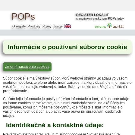
POPs
Hlavná oblasť stránky
REGISTER LOKALÍT
s možným výskytom POPs látok
O registri
Predpisy
Pojmy
Zdroje
Informácie o používaní súborov cookie
Zmeniť nastavenie cookies
Súbor cookie je malý textový súbor, ktorý webové stránky ukladajú vo vašom
osobnom počítači, telefóne alebo inom zariadení a ktorý obsahuje informácie o
vašej činnosti na tejto webovej stránke. Súbory cookie umožňujú a uľahčujú
prehľadávanie.
Cieľom tejto informácie je poskytnúť vám informácie o tom, aké osobné údaje
vo forme cookies spracúvame, ako s nimi zaobchádzame, na aké účely ich
používame, komu ich môžeme poskytnúť, kde môžete získať informácie o
vašich osobných údajoch a uplatniť vaše práva pri spracúvaní osobných
údajov.
Identifikačné a kontaktné údaje:
Prevádzkovateľom spracúvajúcim súbory cookie je Slovenská agentúra