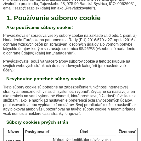
životného prostredia, Tajovského 28, 975 90 Banská Bystrica, IČO: 00626031,
email: sazp@sazp.sk (ďalej len ako „Prevádzkovateľ“).
1. Používanie súborov cookie
Ako používame súbory cookie:
Prevádzkovateľ spracúva všetky súbory cookie na základe čl. 6 ods. 1 písm. a)
Nariadenia Európskeho parlamentu a Rady (EÚ) 2016/679 z 27. apríla 2016 o
ochrane fyzických osôb pri spracúvaní osobných údajov a o voľnom pohybe
takýchto údajov, ktorým sa zrušuje smernica 95/46/ES (všeobecné nariadenie
o ochrane údajov) (ďalej len „nariadenie“).
Prevádzkovateľ používa viacero typov súborov cookie a tieto zoskupuje na
svojich webových stránkach do nasledovných kategórií (pre nasledovné
účely):
Nevyhnutne potrebné súbory cookie
Tieto súbory cookie sú potrebné na zabezpečenie funkčnosti internetovej
stránky a nemožno ich v našich systémoch vypnúť. Zvyčajne sa nastavujú len
ako reakcia na vami vykonané činnosti, ktoré predstavujú žiadosť súvisiacu so
službami, ako je napríklad nastavenie preferencií ochrany osobných údajov,
prihlasovanie alebo vypĺňanie formulárov. Svoj prehliadač môžete nastaviť tak,
aby blokoval alebo vás upozorňoval na takéto súbory cookie, v takom prípade
však nemusia niektoré časti stránky fungovať.
Súbory cookies prvých strán
Názov
Poskytovateľ
Účel
Životnosť
Náhodný identifikátor návštevníka