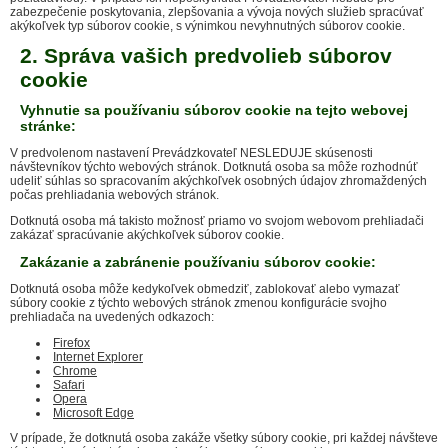
zabezpečenie poskytovania, zlepšovania a vývoja nových služieb spracúvať
akýkoľvek typ súborov cookie, s výnimkou nevyhnutných súborov cookie.
2. Správa vašich predvolieb súborov
cookie
Vyhnutie sa používaniu súborov cookie na tejto webovej
stránke:
V predvolenom nastavení Prevádzkovateľ NESLEDUJE skúsenosti
návštevníkov týchto webových stránok. Dotknutá osoba sa môže rozhodnúť
udeliť súhlas so spracovaním akýchkoľvek osobných údajov zhromaždených
počas prehliadania webových stránok.
Dotknutá osoba má takisto možnosť priamo vo svojom webovom prehliadači
zakázať spracúvanie akýchkoľvek súborov cookie.
Zakázanie a zabránenie používaniu súborov cookie:
Dotknutá osoba môže kedykoľvek obmedziť, zablokovať alebo vymazať
súbory cookie z týchto webových stránok zmenou konfigurácie svojho
prehliadača na uvedených odkazoch:
Firefox
Internet Explorer
Chrome
Safari
Opera
Microsoft Edge
V prípade, že dotknutá osoba zakáže všetky súbory cookie, pri každej návšteve