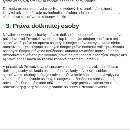
týchto webových stránok sa zobrazí banner súborov cookie.
Dotknutá osoba ako návštevník týchto webových stránok má možnosť
kedykoľvek zmeniť svoje rozhodnutie ohľadom udelenia alebo neudelenia
súhlasu so spracúvaním súborov cookie.
3. Práva dotknutej osoby
Návštevník webovej stránky má ako dotknutá osoba podľa nariadenia právo
požadovať od Prevádzkovateľa prístup k osobným údajom, ktoré sú o nej
spracúvané, právo na opravu osobných údajov, právo na vymazanie alebo
obmedzenie spracúvania osobných údajov, právo namietať voči spracúvaniu
osobných údajov, právo na neúčinnosť automatizovaného individuálneho
rozhodovania vrátane profilovania, právo na prenosnosť osobných údajov, ako
aj právo podať návrh na začatie konania dozornému orgánu.
V prípade ak Prevádzkovateľ spracúva osobné údaje na základe súhlasu
dotknutej osoby, dotknutá osoba má právo kedykoľvek svoj súhlas so
spracúvaním osobných údajov odvolať. Odvolanie súhlasu nemá vplyv na
zákonnosť spracúvania osobných údajov založeného na súhlase pred jeho
odvolaním. Dotknutá osoba môže uplatniť svoje práva zaslaním emailu na
adresu: sazp@sazp.sk alebo písomne na adresu Prevádzkovateľa.