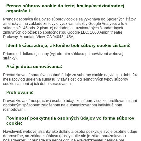
Prenos súborov cookie do tretej krajiny/medzinárodnej
organizácii:
Prenos osobných údajov zo súborov cookie sa vykonáva do Spojených štátov
amerických na základe zmluvy o využívaní služby Google Analytics a to v
súlade s čl. 46 ods. 2 písm. c) nariadenia - uzatvorených štandardných
zmluvných doložiek so spoločnosťou Google LLC, 1600 Amphitheatre
Parkway, Mountain View, CA 94043, USA.
Identifikácia zdroja, z ktorého boli súbory cookie získané:
Priamo od dotknutej osoby (vyjadrením súhlasu pri navštívení webovej
stránky).
Aká je doba uchovávania:
Prevádzkovateľ spracúva osobné údaje zo súborov cookie najviac po dobu 24
mesiacov od udelenia súhlasu. V závislosti od jednotlivých typov súborov
cookie sa mení aj ich doba spracúvania.
Profilovanie:
Prevádzkovateľ nespracúva osobné údaje zo súborov cookie profilovaním, ani
obdobným spôsobom založenom na automatizovanom individuálnom
rozhodovaní.
Povinnosť poskytnutia osobných údajov vo forme súborov
cookie:
Návštevník webovej stránky ako dotknutá osoba poskytuje svoje osobné údaje
dobrovoľne, na základe súhlasu (poskytnutie nie je zákonnou/zmluvnou
požiadavkou). V prípade ich neposkytnutia Prevádzkovateľ nebude pre