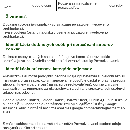
Používa sa na rozlíšenie
_ga
google.com
dva roky
používateľov.
Životnosť:
Dočasné cookies (automaticky sú zmazané po zatvorení webového
prehliadača).
Trvalé cookies (ostanú na disku uložené aj po zatvorení webového
prehliadača).
Identifikácia dotknutých osôb pri spracúvaní súborov
cookie:
Dotknuté osoby, o ktorých sa osobné údaje vo forme súborov cookie
spracúvajú sú: používatelia prehliadajúci webové stránky Prevádzkovateľa.
Identifikácia príjemcov, kategórie príjemcov:
Prevádzkovateľ môže poskytnúť osobné údaje oprávneným subjektom ako sú
inštitúcie a organizácie, ktorým spracúvanie povoľuje osobitný právny predpis
alebo zmluvným partnerom (najmä sprostredkovateľom), ktorí sa zmluvne
zaviazali prijať primerané záruky zachovania ochrany spracúvaných osobných
údajov, nasledovne:
Google Ireland Limited, Gordon House, Barrow Street, Dublin 4,Dublin, Írsko (v
súlade s čl. 28 nariadenia) na základe zmluvy o využívaní služby Google
Analytics. Viac informácií na: https://policies.google.com/technologies/partner-
sites
S vaším súhlasom alebo na váš príkaz môže Prevádzkovateľ osobné údaje
poskytnúť ďalším príjemcom.