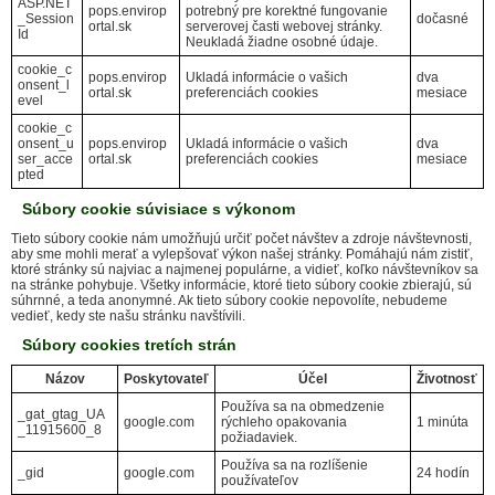
ASP.NET
pops.envirop
potrebný pre korektné fungovanie
_Session
dočasné
ortal.sk
serverovej časti webovej stránky.
Id
Neukladá žiadne osobné údaje.
cookie_c
pops.envirop
Ukladá informácie o vašich
dva
onsent_l
ortal.sk
preferenciách cookies
mesiace
evel
cookie_c
onsent_u
pops.envirop
Ukladá informácie o vašich
dva
ser_acce
ortal.sk
preferenciách cookies
mesiace
pted
Súbory cookie súvisiace s výkonom
Tieto súbory cookie nám umožňujú určiť počet návštev a zdroje návštevnosti,
aby sme mohli merať a vylepšovať výkon našej stránky. Pomáhajú nám zistiť,
ktoré stránky sú najviac a najmenej populárne, a vidieť, koľko návštevníkov sa
na stránke pohybuje. Všetky informácie, ktoré tieto súbory cookie zbierajú, sú
súhrnné, a teda anonymné. Ak tieto súbory cookie nepovolíte, nebudeme
vedieť, kedy ste našu stránku navštívili.
Súbory cookies tretích strán
Názov
Poskytovateľ
Účel
Životnosť
Používa sa na obmedzenie
_gat_gtag_UA
google.com
rýchleho opakovania
1 minúta
_11915600_8
požiadaviek.
Používa sa na rozlíšenie
_gid
google.com
24 hodín
používateľov